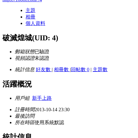
主題
相冊
個人資料
破滅煌城
(UID: 4)
郵箱狀態
已驗證
視頻認證
未認證
統計信息
好友數
|
相冊數
|
回帖數 0
|
主題數
活躍概況
用戶組
新手上路
註冊時間
2013-10-14 23:30
最後訪問
所在時區
使用系統默認
統計信息