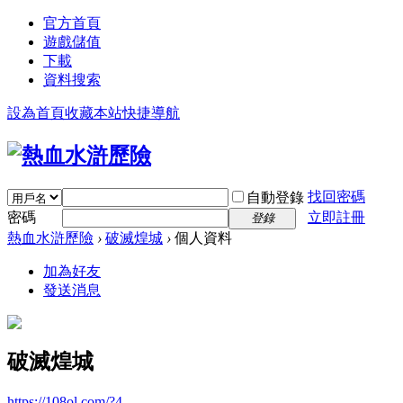
官方首頁
遊戲儲值
下載
資料搜索
設為首頁
收藏本站
快捷導航
找回密碼
自動登錄
密碼
立即註冊
登錄
熱血水滸歷險
›
破滅煌城
›
個人資料
加為好友
發送消息
破滅煌城
https://108ol.com/?4